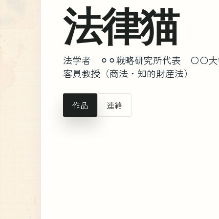
法律猫
法学者 ⚪︎⚪︎戦略研究所代表 〇〇大
客員教授（商法・知的財産法）
作品
連絡