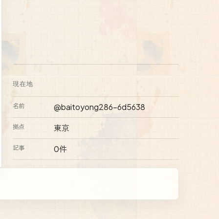
現在地
名前
@
baitoyong286-6d5638
拠点
東京
記事
0
件