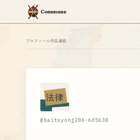
Commune
プロフィール
作品
連絡
法律
@
baitoyong286-6d5638